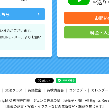
お送り
こちら
お問い
い場合がございます。
料金・入
LINE・メールよりお願い
業
文法クラス
英語教室
英検講習会
コンセプト
カレンダー
yright © 英検専門塾｜ジュンコ先生の塾（我孫子・柏） All Rights Reser
【掲載の記事・写真・イラストなどの無断複写・転載を禁じます】