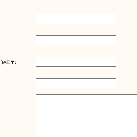
ス
ス（確認用）