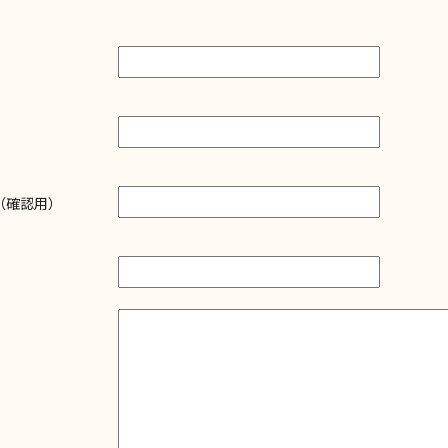
ス
ス（確認用）