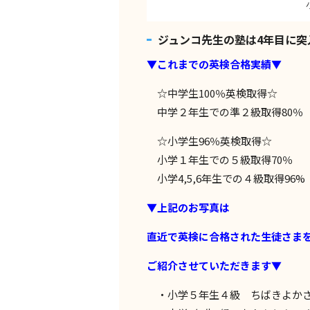
ジュンコ先生の塾は4年目に突
▼これまでの英検合格実績▼
☆中学生100％英検取得☆
中学２年生での準２級取得80％
☆小学生96％英検取得☆
小学１年生での５級取得70％
小学4,5,6年生での４級取得96%
▼上記のお写真は
直近で英検に合格された生徒さま
ご紹介させていただきます▼
・小学５年生４級 ちばきよか