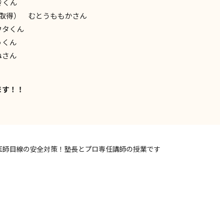
きくん
取得） むとうももかさん
ウタくん
うくん
ねさん
ます！！
医師目線の安全対策！塾長とプロ専任講師の授業です