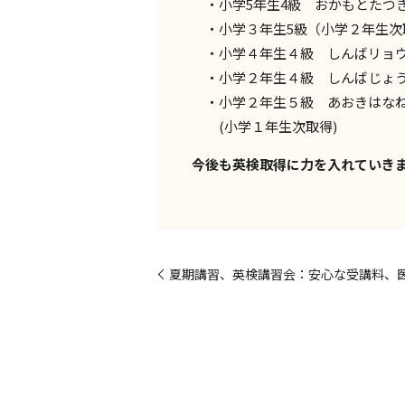
・小学5年生4級 おかもとたつ
・小学３年生5級（小学２年生次
・小学４年生４級 しんばリョ
・小学２年生４級 しんばじょ
・小学２年生５級 あおきはな
(小学１年生次取得)
今後も英検取得に力を入れていき
夏期講習、英検講習会：安心な受講料、