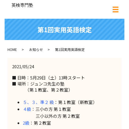
第1回実用英語検定
HOME
お知らせ
第1回実用英語検定
2021/05/24
■ 日時：5月29日（土）13時スタート
■ 場所：ジュンコ先生の塾
（第１教室、第２教室）
５、３、準２ 級
：第１教室（新教室）
4 級
：三小の方 第１教室
三小以外の方 第２教室
2級
：第２教室